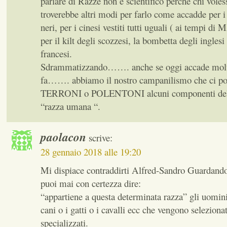
parlare di Razze non è scientifico perchè chi voles
troverebbe altri modi per farlo come accadde per i 
neri, per i cinesi vestiti tutti uguali ( ai tempi
per il kilt degli scozzesi, la bombetta degli inglesi
francesi.
Sdrammatizzando……. anche se oggi accade mol
fa……. abbiamo il nostro campanilismo che ci por
TERRONI o POLENTONI alcuni componenti della
“razza umana “.
paolacon
scrive:
28 gennaio 2018 alle 19:20
Mi dispiace contraddirti Alfred-Sandro Guardand
puoi mai con certezza dire:
“appartiene a questa determinata razza” gli uomin
cani o i gatti o i cavalli ecc che vengono seleziona
specializzati.