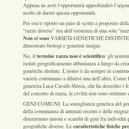
Appena ne avrò l’opportunità approfondirò l’argom
molto di darmi questa opportunità.
Per ora ti riporto un paio di scritti a proposito dell
“razze diverse” ma dell’esistenza di una sola “ra
Non ci sono
VARIETà GENETICHE DISTINTE 
dimostrato biologi e genetisti insigni.
termine razza non è scientifico
No, il
: gli uomin
isolati geograficamente abbastanza a lungo da crea
genetiche distinte. L’uomo è da sempre in contin
varietà continuano a diluirsi una nell’altra. Come 
genetista Luca Cavalli-Sforza, che ha demolito i f
del concetto di razza, le civiltà non sono strutture 
GENI COMUNI. La somiglianza genetica del gen
della comunanza di antenati recenti e delle migra
determinato unioni e scambi di geni fra individui 
caratteristiche fisiche p
geografiche diverse. Le