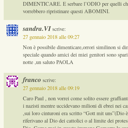
DIMENTICARE. E serbare l’ODIO per quelli che
vorrebbero ripristinare questi ABOMINI.
sandra.VI
scrive:
27 gennaio 2018 alle 09:27
Non è possibile dimenticare,orrori similinon si d
speciale quando amici dei miei genitori sono sparit
notte ,un saluto PAOLA
franco
scrive:
27 gennaio 2018 alle 09:19
Caro Paul , non vorrei come solito essere graffiant
i nazisti mentre uccidevano milioni di ebrei nei c
,sui loro cinturoni era scritto “Gott mit uns”(Dio è
riferivano al Dio dei cattolici o al limite dei protest
Dio. Come mai in quasta immane Gomorra la sua 