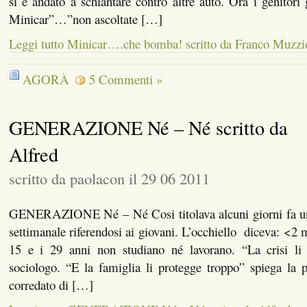
si è andato a schiantare contro altre auto. Ora i genitor
Minicar”…”non ascoltate […]
Leggi tutto Minicar….che bomba! scritto da Franco Muzzi
AGORÀ
5 Commenti »
GENERAZIONE Né – Né scritto da
Alfred
scritto da paolacon il 29 06 2011
GENERAZIONE Né – Né Cosi titolava alcuni giorni fa un
settimanale riferendosi ai giovani. L’occhiello diceva: <2 mi
15 e i 29 anni non studiano né lavorano. “La crisi li t
sociologo. “E la famiglia li protegge troppo” spiega la p
corredato di […]