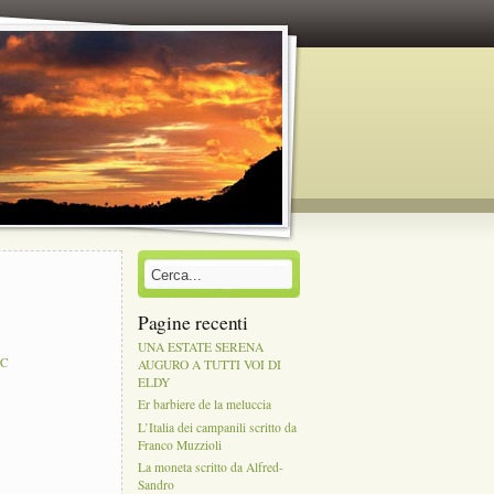
Pagine recenti
UNA ESTATE SERENA
PC
AUGURO A TUTTI VOI DI
ELDY
Er barbiere de la meluccia
L’Italia dei campanili scritto da
Franco Muzzioli
La moneta scritto da Alfred-
Sandro