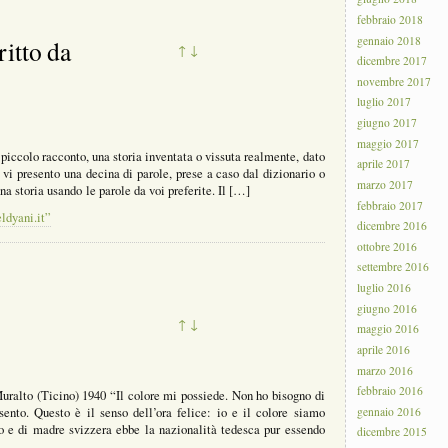
febbraio 2018
gennaio 2018
tto da
↑
↓
dicembre 2017
novembre 2017
luglio 2017
giugno 2017
maggio 2017
iccolo racconto, una storia inventata o vissuta realmente, dato
aprile 2017
 vi presento una decina di parole, prese a caso dal dizionario o
marzo 2017
a storia usando le parole da voi preferite. Il […]
febbraio 2017
dyani.it”
dicembre 2016
ottobre 2016
settembre 2016
luglio 2016
giugno 2016
↑
↓
maggio 2016
aprile 2016
marzo 2016
febbraio 2016
lto (Ticino) 1940 “Il colore mi possiede. Non ho bisogno di
sento. Questo è il senso dell’ora felice: io e il colore siamo
gennaio 2016
co e di madre svizzera ebbe la nazionalità tedesca pur essendo
dicembre 2015