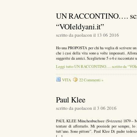
UN RACCONTINO…. scri
“VOIeldyani.it”
scritto da paolacon il 13 06 2016
Ho una PROPOSTA per chi ha voglia di scrivere un p
che i casi della vita sono a volte impensati. Allora
suggerite da amici. Sceglietene 5 o 6 e raccontate un
Leggi tutto UN RACCONTINO…. scritto da “VOIel
VITA
22 Commenti »
Paul Klee
scritto da paolacon il 3 06 2016
PAUL KLEE Münchenbuchsee (Svizzera) 1879 – Mura
tentare di afferrarlo. Mi possiede per sempre, lo 
tutt’uno. Sono pittore”. Paul Klee Di padre tedes
[…]