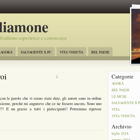
liamone
ividiamo esperienze e conoscenze
AGORÀ
SALVAGENTE X PC
VITA VISSUTA
BEL PAESE
oi
Categorie
↓
AGORÀ
BEL PAESE
LE MUSE
con le parole che vi erano state date, gli autori sono in ordine
SALVAGENTE X 
 insieme, perché mi auguravo che ce ne fossero ancora. Sono uno
 E un grazie a tutti i partecipanti! Potremmo ripetere
VITA
VITA VISSUTA
Archivio
luglio 2018
giugno 2018