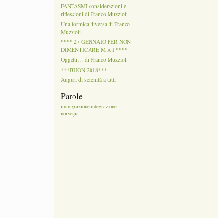
FANTASMI considerazioni e
riflessioni di Franco Muzzioli
Una formica diversa di Franco
Muzzioli
**** 27 GENNAIO PER NON
DIMENTICARE M A I ****
Oggetti… di Franco Muzzioli
***BUON 2018***
Auguri di serenità a tutti
Parole
immigrazione
integrazione
norvegia