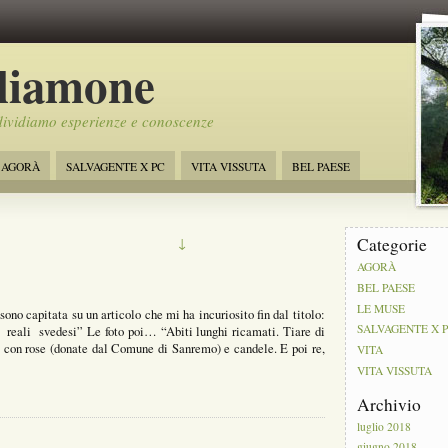
liamone
ividiamo esperienze e conoscenze
AGORÀ
SALVAGENTE X PC
VITA VISSUTA
BEL PAESE
Categorie
↓
AGORÀ
BEL PAESE
LE MUSE
o capitata su un articolo che mi ha incuriosito fin dal titolo:
SALVAGENTE X 
eali svedesi” Le foto poi… “Abiti lunghi ricamati. Tiare di
i con rose (donate dal Comune di Sanremo) e candele. E poi re,
VITA
VITA VISSUTA
Archivio
luglio 2018
giugno 2018