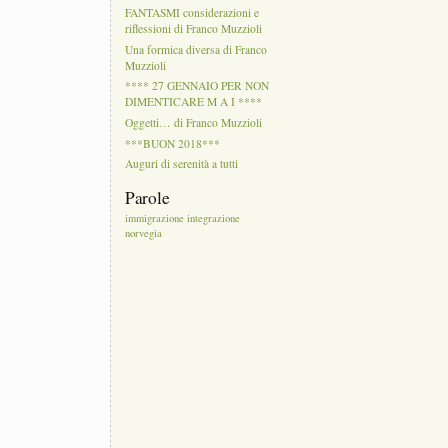
FANTASMI considerazioni e
riflessioni di Franco Muzzioli
Una formica diversa di Franco
Muzzioli
**** 27 GENNAIO PER NON
DIMENTICARE M A I ****
Oggetti… di Franco Muzzioli
***BUON 2018***
Auguri di serenità a tutti
Parole
immigrazione
integrazione
norvegia