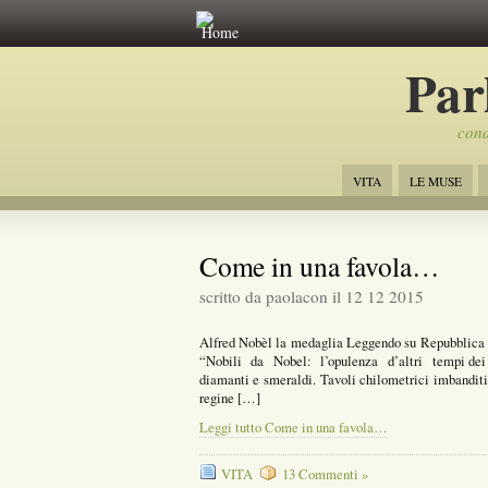
Home
Par
cond
VITA
LE MUSE
Come in una favola…
scritto da paolacon il 12 12 2015
Alfred Nobèl la medaglia Leggendo su Repubblica son
“Nobili da Nobel: l’opulenza d’altri tempi dei r
diamanti e smeraldi. Tavoli chilometrici imbandit
regine […]
Leggi tutto Come in una favola…
VITA
13 Commenti »