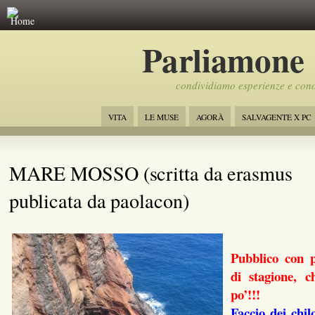
Home
Parliamone
condividiamo esperienze e con
VITA
LE MUSE
AGORÀ
SALVAGENTE X PC
MARE MOSSO (scritta da erasmus
publicata da paolacon)
Pubblico con 
di stagione, c
po’!!!
Faccio dei chil