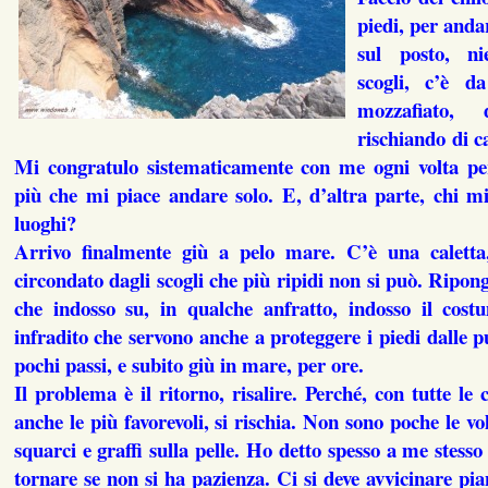
piedi, per anda
sul posto, ni
scogli, c’è d
mozzafiato,
rischiando di c
Mi congratulo sistematicamente con me ogni volta p
più che mi piace andare solo. E, d’altra parte, chi m
luoghi?
Arrivo finalmente giù a pelo mare. C’è una caletta
circondato dagli scogli che più ripidi non si può. Ripon
che indosso su, in qualche anfratto, indosso il costu
infradito che servono anche a proteggere i piedi dalle 
pochi passi, e subito giù in mare, per ore.
Il problema è il ritorno, risalire. Perché, con tutte le
anche le più favorevoli, si rischia. Non sono poche le v
squarci e graffi sulla pelle. Ho detto spesso a me stess
tornare se non si ha pazienza. Ci si deve avvicinare pia