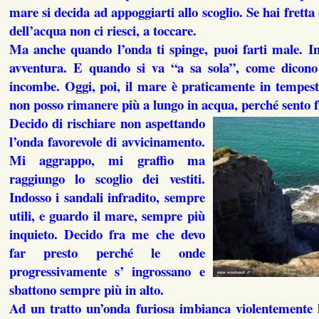
mare si decida ad appoggiarti allo scoglio. Se hai fretta
dell’acqua non ci riesci, a toccare.
Ma anche quando l’onda ti spinge, puoi farti male. 
avventura. E quando si va “a sa sola”, come dicono i
incombe. Oggi, poi, il mare è praticamente in tempest
non posso rimanere più a lungo in acqua, perché sento 
Decido di rischiare non aspettando
l’onda favorevole di avvicinamento.
Mi aggrappo, mi graffio ma
raggiungo lo scoglio dei vestiti.
Indosso i sandali infradito, sempre
utili, e guardo il mare, sempre più
inquieto. Decido fra me che devo
far presto perché le onde
progressivamente s’ ingrossano e
sbattono sempre più in alto.
Ad un tratto un’onda furiosa imbianca violentemente l