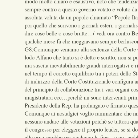
modo molto chiaro e esaustivo, noto che tendenzi
sempre contro a questo governo votato e voluto d
assoluta voluta da un popolo chiamato “Popolo Ita
poi quello che scrivono i giornali esteri, i giornalis
dire cose belle o cose brutte…( vedi ora contro Be
qualche mese fà che ineggiavano sempre berluscon
G8)Comunque veniamo alla sentenza della Corte C
lodo Alfano che tanto si è detto e scritto, non si p
ma suscita inevitabilmente grandi interrogativi e ri
nel tempo il corretto equilibrio tra i poteri dello 
di indirizzo della Corte Costituzionale configura 
del principio di collaborazione tra i vari organi c
magistratura ecc…perchè nn sono intervenuti prim
Presidente della Rep. ha prolungato e firmato ques
Comunque ai nostalgici voglio rammentare che nn
nessuno andare alle votazioni poichè se tuttora qua
il congresso per eleggere il proprio leader, se si d
alle urne sarebbe per qualcuno la fine…e nn sar