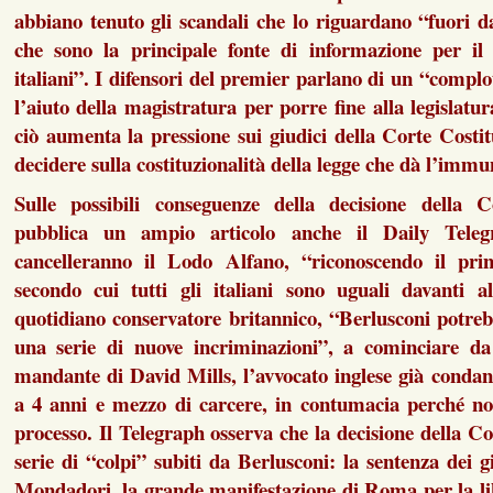
abbiano tenuto gli scandali che lo riguardano “fuori dai
che sono la principale fonte di informazione per il
italiani”. I difensori del premier parlano di un “complo
l’aiuto della magistratura per porre fine alla legislatur
ciò aumenta la pressione sui giudici della Corte Costi
decidere sulla costituzionalità della legge che dà l’immu
Sulle possibili conseguenze della decisione della C
pubblica un ampio articolo anche il Daily Teleg
cancelleranno il Lodo Alfano, “riconoscendo il princ
secondo cui tutti gli italiani sono uguali davanti al
quotidiano conservatore britannico, “Berlusconi potreb
una serie di nuove incriminazioni”, a cominciare da 
mandante di David Mills, l’avvocato inglese già conda
a 4 anni e mezzo di carcere, in contumacia perché non
processo. Il Telegraph osserva che la decisione della C
serie di “colpi” subiti da Berlusconi: la sentenza dei g
Mondadori, la grande manifestazione di Roma per la li