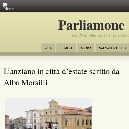
Home
Parliamone
condividiamo esperienze e con
VITA
LE MUSE
AGORÀ
SALVAGENTE X PC
L’anziano in città d’estate scritto da
Alba Morsilli