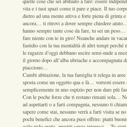
quelle cose che sei abituato a fare: essere indipend
vita e i tuoi spazi come ti pare e piace. Il tuo corp
dietro ad una mente attiva e forte piena di grinta e 
ancora… ti ritrovi a dover sempre chiedere aiuto… i
hanno sempre tante cose da fare, tu sei un peso… 
fare niente con te in giro! Neanche andare in vac
fastidio con la tua mentalità di altri tempi perché
le ragazze d’oggi debbano uscire semi-nude a mez
il giorno dopo all’alba ubriache e accompagnata da
piacciono…
Cambi abitazione, la tua famiglia ti relega in aree 
sposta come un oggetto qua e là… vorresti essere 
semplicemente in uno ospizio per non dare più fa
Con le poche forze che ti restano rimani sola… N
ad aspettarti o a farti compagnia, nessuno ti chiam
sapere come stai, nessuno verrà a farti visita se no
pochi benefici che ancora puoi offrire: piatti buonis
asilo nido gratis, prestiti senza interessi… Tu aiuti