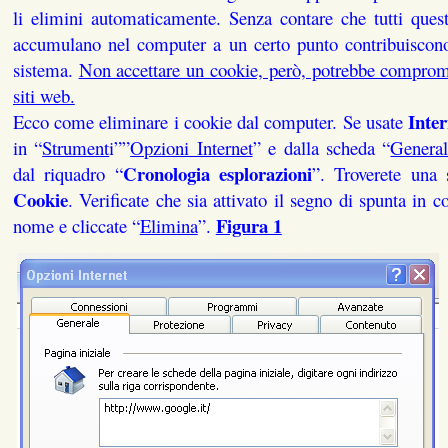
li elimini automaticamente. Senza contare che tutti questi
accumulano nel computer a un certo punto contribuiscono 
sistema.
Non accettare un cookie, però, potrebbe comprome
siti web.
Inte
Ecco come eliminare i cookie dal computer. Se usate
in “
Strument
i””
Opzioni Internet
” e dalla scheda “
Genera
Cronologia esplorazioni
dal riquadro “
”. Troverete una 
Cookie
. Verificate che sia attivato il segno di spunta in 
Figura 1
nome e cliccate “
Elimina
”.