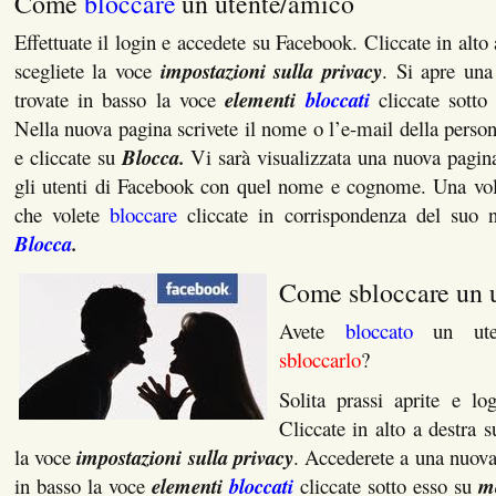
Come
bloccare
un utente/amico
Effettuate il login e accedete su Facebook. Cliccate in alto
scegliete la voce
impostazioni sulla privacy
. Si apre una
trovate in basso la voce
elementi
bloccati
cliccate sott
Nella nuova pagina scrivete il nome o l’e-mail della perso
e cliccate su
Blocca.
Vi sarà visualizzata una nuova pagina 
gli utenti di Facebook con quel nome e cognome. Una volt
che volete
bloccare
cliccate in corrispondenza del suo 
Blocca
.
Come sbloccare un 
Avete
bloccato
un ut
sbloccarlo
?
Solita prassi aprite e lo
Cliccate in alto a destra 
la voce
impostazioni sulla privacy
. Accederete a una nuova
in basso la voce
elementi
bloccati
cliccate sotto esso su
mo