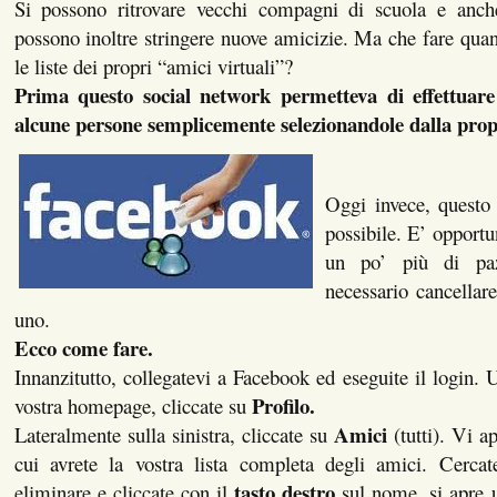
Si possono ritrovare vecchi compagni di scuola e anche
possono inoltre stringere nuove amicizie. Ma che fare quand
le liste dei propri “amici virtuali”?
Prima questo social network permetteva di effettuare 
alcune persone semplicemente selezionandole dalla propr
Oggi invece, questo
possibile. E’ opportun
un po’ più di paz
necessario cancellar
uno.
Ecco come fare.
Innanzitutto, collegatevi a Facebook ed eseguite il login. U
Profilo.
vostra homepage, cliccate su
Amici
Lateralmente sulla sinistra, cliccate su
(tutti). Vi a
cui avrete la vostra lista completa degli amici. Cercat
tasto destro
eliminare e cliccate con il
sul nome, si apre u