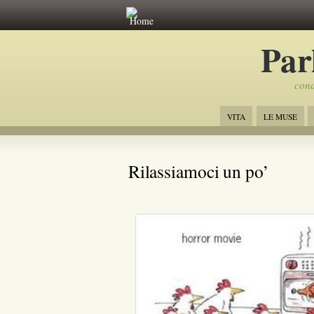
Home
Par
cond
VITA
LE MUSE
Rilassiamoci un po’