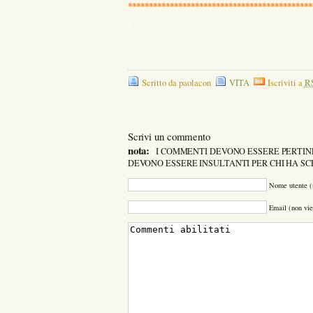
********************************************
/
Scritto da paolacon
VITA
Iscriviti a
R
Scrivi un commento
nota:
I COMMENTI DEVONO ESSERE PERTINE
DEVONO ESSERE INSULTANTI PER CHI HA S
Nome utente (
Email (non vie