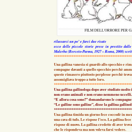
FILM DELL'ORRORE PER 
rilassarci un po’ e farci due risate
ecco delle piccole storie prese in prestito dall
Malerba (Berceto-Parma, 1927 – Roma, 2008) scritt
********************************************
Una gallina vanesia si guardò allo specchio e rim
compagne davanti a quello specchio perchè ammir
queste rimasero piuttosto perplesse perchè trova
assomigliava troppo a tutte loro.
********************************************
Una gallina gallinologa dopo aver studiato molto 
non erano animali e non erano nemmeno uccelli.
“E allora cosa sono?” domandarono le compagne
“Le galline sono galline”, disse la gallina gallino
********************************************
Una gallina timida un giorno fece coccodè in mez
una cava di tufo. Le rispose l’eco. La gallina fece
rispose di nuovo. La gallina credette di aver tro
che le rispondeva ma non voleva farsi vedere.