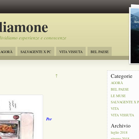
liamone
ividiamo esperienze e conoscenze
AGORÀ
SALVAGENTE X PC
VITA VISSUTA
BEL PAESE
Categorie
↑
AGORÀ
BEL PAESE
LE MUSE
SALVAGENTE X 
VITA
VITA VISSUTA
Per
Archivio
luglio 2018
giugno 2018