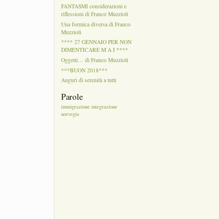
FANTASMI considerazioni e
riflessioni di Franco Muzzioli
Una formica diversa di Franco
Muzzioli
**** 27 GENNAIO PER NON
DIMENTICARE M A I ****
Oggetti… di Franco Muzzioli
***BUON 2018***
Auguri di serenità a tutti
******************************************
Parole
immigrazione
integrazione
norvegia