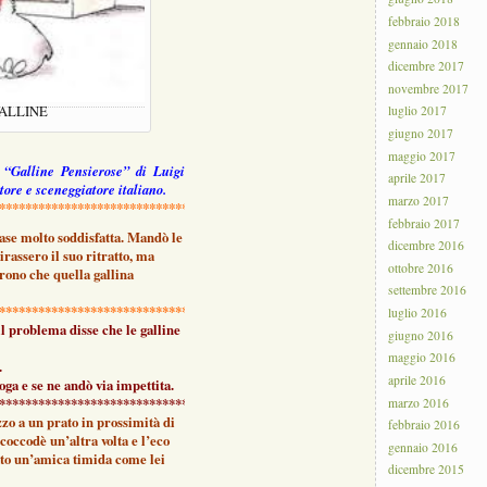
febbraio 2018
gennaio 2018
dicembre 2017
novembre 2017
GALLINE
luglio 2017
giugno 2017
maggio 2017
e “Galline Pensierose” di Luigi
aprile 2017
ore e sceneggiatore italiano.
marzo 2017
******************************************************************
********
febbraio 2017
ase molto soddisfatta. Mandò le
dicembre 2016
assero il suo ritratto, ma
ottobre 2016
rono che quella gallina
settembre 2016
***********************************************
luglio 2016
il problema disse che le galline
giugno 2016
maggio 2016
.
aprile 2016
loga e se ne andò via impettita.
************************************
marzo 2016
zo a un prato in prossimità di
febbraio 2016
 coccodè un’altra volta e l’eco
gennaio 2016
vato un’amica timida come lei
dicembre 2015