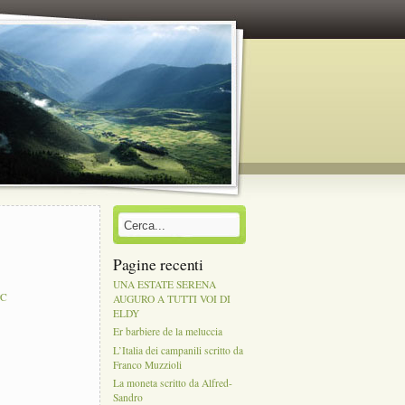
Pagine recenti
UNA ESTATE SERENA
PC
AUGURO A TUTTI VOI DI
ELDY
Er barbiere de la meluccia
L’Italia dei campanili scritto da
Franco Muzzioli
La moneta scritto da Alfred-
Sandro