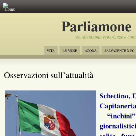
Home
Parliamone
condividiamo esperienze e con
VITA
LE MUSE
AGORÀ
SALVAGENTE X PC
Osservazioni sull’attualità
Schettino, 
Capitaner
“inchini
giornalist
solita fug