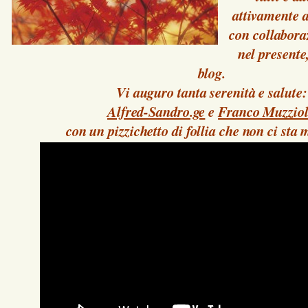
attivamente a
con collabora
nel presente
blog.
Vi auguro tanta serenità e salute:
Alfred-Sandro.ge
e
Franco Muzziol
con un pizzichetto di follia che non ci sta 