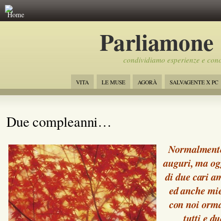
Home
Parliamone
condividiamo esperienze e con
VITA
LE MUSE
AGORÀ
SALVAGENTE X PC
Due compleanni…
Normalmente 
auguri, ma og
di due cari a
ed anche mie
con noi orma
tutti e d