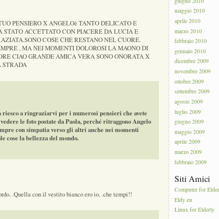
giugno 2010
maggio 2010
aprile 2010
 IL TUO PENSIERO X ANGELOè TANTO DELICATO E
marzo 2010
A STATO ACCETTATO CON PIACERE DA LUCIA E
RAZIATA.SONO COSE CHE RESTANO NEL CUORE.
febbraio 2010
SEMPRE , MA NEI MOMENTI DOLOROSI LA MAONO DI
gennaio 2010
UORE CIAO GRANDE AMICA VERA SONO ONORATA X
dicembre 2009
A STRADA
novembre 2009
ottobre 2009
settembre 2009
agosto 2009
luglio 2009
a riesco a ringraziarvi per i numerosi pensieri che avete
e vedere le foto postate da Paola, perché ritraggono Angelo
giugno 2009
empre con simpatia verso gli altri anche nei momenti
maggio 2009
ole cose la bellezza del mondo.
aprile 2009
marzo 2009
febbraio 2009
Siti Amici
Computer for Elde
rdo. .Quella con il vestito bianco ero io. .che tempi!!
Eldy eu
Linux for Elderly