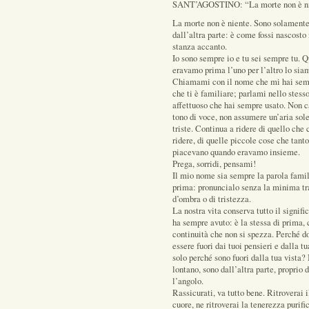
SANT’AGOSTINO: “La morte non è 
La morte non è niente. Sono solamente
dall’altra parte: è come fossi nascosto 
stanza accanto.
Io sono sempre io e tu sei sempre tu. Q
eravamo prima l’uno per l’altro lo sia
Chiamami con il nome che mi hai sem
che ti è familiare; parlami nello stes
affettuoso che hai sempre usato. Non 
tono di voce, non assumere un’aria sol
triste. Continua a ridere di quello che 
ridere, di quelle piccole cose che tanto
piacevano quando eravamo insieme.
Prega, sorridi, pensami!
Il mio nome sia sempre la parola famil
prima: pronuncialo senza la minima tr
d’ombra o di tristezza.
La nostra vita conserva tutto il signifi
ha sempre avuto: è la stessa di prima, 
continuità che non si spezza. Perché d
essere fuori dai tuoi pensieri e dalla t
solo perché sono fuori dalla tua vista?
lontano, sono dall’altra parte, proprio d
l’angolo.
Rassicurati, va tutto bene. Ritroverai 
cuore, ne ritroverai la tenerezza purifi