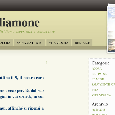
liamone
ividiamo esperienze e conoscenze
AGORÀ
SALVAGENTE X PC
VITA VISSUTA
BEL PAESE
Categorie
↑
AGORÀ
BEL PAESE
tina il 9, il nostro caro
LE MUSE
SALVAGENTE X 
eno; ecco perché, dal suo
VITA
ini in cui sorride, in cui
VITA VISSUTA
Archivio
ui, affinché si ripensi a
luglio 2018
giugno 2018