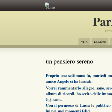
Home
Par
cond
VITA
LE MUSE
un pensiero sereno
Proprio una settimana fa, martedì mat
amico Angelo ci ha lasciati.
Vorrei rammentarlo allegro, sano, ser
album di ricordi, ho scelto delle immag
è giovane.
Con il permesso di Lucia le pubblico q
lui nei suoi momenti felici.