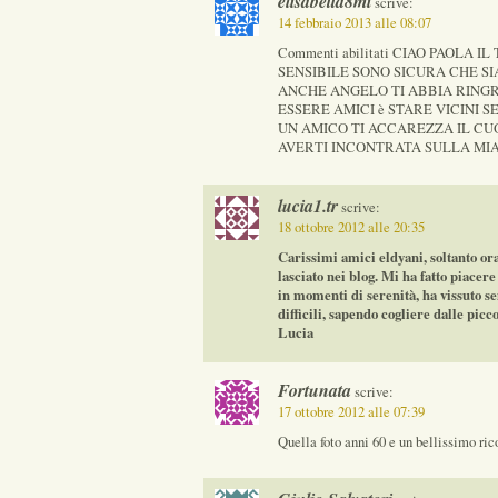
elisabetta8mi
scrive:
14 febbraio 2013 alle 08:07
Commenti abilitati CIAO PAOLA
SENSIBILE SONO SICURA CHE SI
ANCHE ANGELO TI ABBIA RING
ESSERE AMICI è STARE VICINI 
UN AMICO TI ACCAREZZA IL C
AVERTI INCONTRATA SULLA MI
lucia1.tr
scrive:
18 ottobre 2012 alle 20:35
Carissimi amici eldyani, soltanto or
lasciato nei blog. Mi ha fatto piacer
in momenti di serenità, ha vissuto s
difficili, sapendo cogliere dalle picc
Lucia
Fortunata
scrive:
17 ottobre 2012 alle 07:39
Quella foto anni 60 e un bellissimo rico