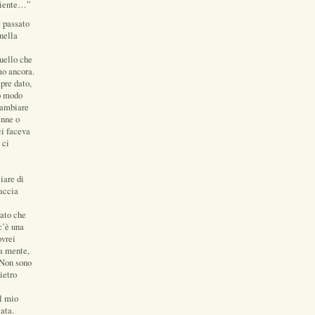
niente…”
 passato
nella
uello che
mo ancora.
pre dato,
so modo
cambiare
enne o
ci faceva
 ci
iare di
accia
cato che
c’è una
ovrei
ua mente,
 Non sono
ietro
il mio
cata.