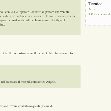
Tecnico
Accedi
o-, con le sue “sparate” cercava di portare una ventata
RSS
dei commenti
 che di lassù continuerai a sorridere. E non ti preoccupare di
quercia: anzi se ricordi la chiamavamo -La tigre di
ino.
i te, il tuo sorriso colma il cuore di chi ti ha conosciuto.
e nel ricordare il mio più caro amico Angelo.
ssano trovare conforto in questa poesia di