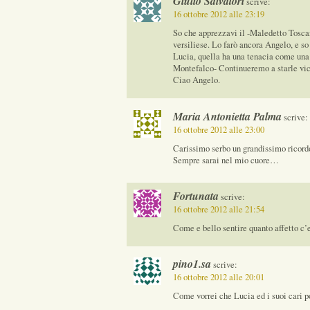
Giulio Salvatori
scrive:
16 ottobre 2012 alle 23:19
So che apprezzavi il -Maledetto Toscan
versiliese. Lo farò ancora Angelo, e so
Lucia, quella ha una tenacia come una 
Montefalco- Continueremo a starle vic
Ciao Angelo.
Maria Antonietta Palma
scrive:
16 ottobre 2012 alle 23:00
Carissimo serbo un grandissimo ricordo d
Sempre sarai nel mio cuore…
Fortunata
scrive:
16 ottobre 2012 alle 21:54
Come e bello sentire quanto affetto c’
pino1.sa
scrive:
16 ottobre 2012 alle 20:01
Come vorrei che Lucia ed i suoi cari po