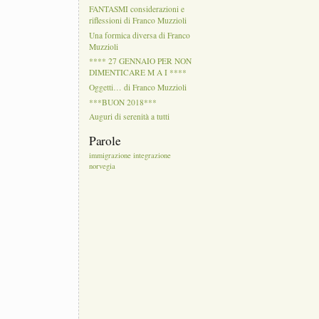
FANTASMI considerazioni e
riflessioni di Franco Muzzioli
Una formica diversa di Franco
Muzzioli
**** 27 GENNAIO PER NON
DIMENTICARE M A I ****
Oggetti… di Franco Muzzioli
***BUON 2018***
Auguri di serenità a tutti
Parole
immigrazione
integrazione
norvegia