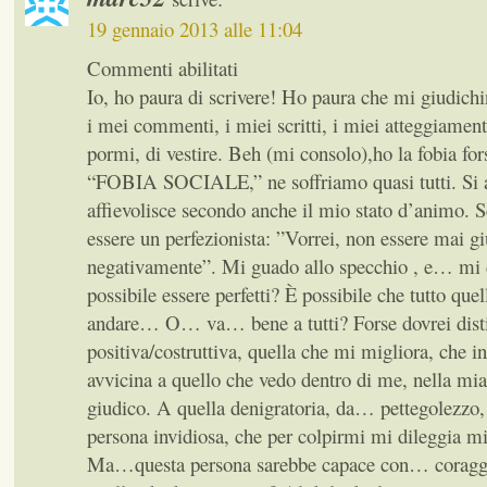
19 gennaio 2013 alle 11:04
Commenti abilitati
Io, ho paura di scrivere! Ho paura che mi giudich
i mei commenti, i miei scritti, i miei atteggiamen
pormi, di vestire. Beh (mi consolo),ho la fobia fors
“FOBIA SOCIALE,” ne soffriamo quasi tutti. Si a
affievolisce secondo anche il mio stato d’animo. Se
essere un perfezionista: ”Vorrei, non essere mai giu
negativamente”. Mi guado allo specchio , e… 
possibile essere perfetti? È possibile che tutto que
andare… O… va… bene a tutti? Forse dovrei distin
positiva/costruttiva, quella che mi migliora, che i
avvicina a quello che vedo dentro di me, nella m
giudico. A quella denigratoria, da… pettegolezzo, 
persona invidiosa, che per colpirmi mi dileggia m
Ma…questa persona sarebbe capace con… coraggio