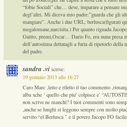
“fobie Sociali” che… deve, imparare a pensare me
degl’altri. Mi diceva mio padre:”guarda che gli al
mangiare”. Anche i due URL: berlusca(figurati que
megalomane,narcisita.) Per quanto riguada Jacopo 
Guitto, premi,Oscar… Dario Fo, era uuna presa in 
dell’autostima dettatagli a furia di ripetorlo della
del padre.
sandra .vi
scrive:
19 gennaio 2013 alle 16:27
Caro Marc ,letto e riletto il tuo commento ,rimang
alba xche ‘ quello che piu’ colpisce e’ “AUTOST
non scrive ne manchi? I tuoi commenti sono sempr
,anche se lunghi si leggono sempre con molto piace
servito “el Berlusca ” e il povero Jacopo FO fa