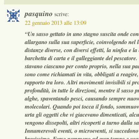
pasquino
scrive:
22 gennaio 2013 alle 13:09
“Un sasso gettato in uno stagno suscita onde con
allargano sulla sua superficie, coinvolgendo nel 
distanze diverse, con diversi effetti, la ninfea e la
barchetta di carta e il galleggiante del pescatore.
stavano ciascuno per conto proprio, nella sua pa
sono come richiamati in vita, obbligati a reagire,
rapporto tra loro. Altri movimenti invisibili si p
profondità, in tutte le direzioni, mentre il sasso
alghe, spaventando pesci, causando sempre nuove
molecolari. Quando poi tocca il fondo, sommuove
urta gli oggetti che vi giacevano dimenticati, alc
vengono dissepolti, altri ricoperti a turno dalla s
Innumerevoli eventi, o microeventi, si succedon
brevissimo. Forse nemmeno ad aver tempo e vogl