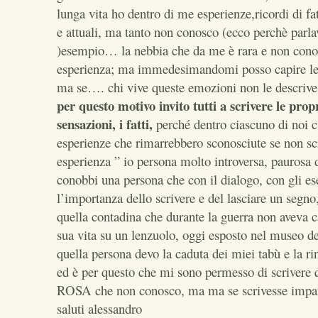
lunga vita ho dentro di me esperienze,ricordi di fa
e attuali, ma tanto non conosco (ecco perchè parlav
)esempio… la nebbia che da me è rara e non cono
esperienza; ma immedesimandomi posso capire le 
ma se…. chi vive queste emozioni non le descrive
per questo motivo invito tutti a scrivere le prop
sensazioni, i fatti,
perché dentro ciascuno di noi 
esperienze che rimarrebbero sconosciute se non scr
esperienza ” io persona molto introversa, paurosa d
conobbi una persona che con il dialogo, con gli e
l’importanza dello scrivere e del lasciare un segn
quella contadina che durante la guerra non aveva car
sua vita su un lenzuolo, oggi esposto nel museo del
quella persona devo la caduta dei miei tabù e la r
ed è per questo che mi sono permesso di scrivere 
ROSA che non conosco, ma ma se scrivesse impare
saluti alessandro