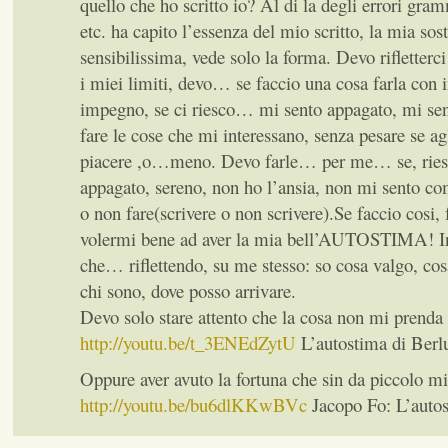
quello che ho scritto io? Al di la degli errori gram
etc. ha capito l’essenza del mio scritto, la mia so
sensibilissima, vede solo la forma. Devo rifletterc
i miei limiti, devo… se faccio una cosa farla con i
impegno, se ci riesco… mi sento appagato, mi sen
fare le cose che mi interessano, senza pesare se agl
piacere ,o…meno. Devo farle… per me… se, ries
appagato, sereno, non ho l’ansia, non mi sento c
o non fare(scrivere o non scrivere).Se faccio cosi,
volermi bene ad aver la mia bell’AUTOSTIMA! In
che… riflettendo, su me stesso: so cosa valgo, co
chi sono, dove posso arrivare.
Devo solo stare attento che la cosa non mi prenda 
http://youtu.be/t_3ENEdZytU
L’autostima di Berl
Oppure aver avuto la fortuna che sin da piccolo mi
http://youtu.be/bu6dlKKwBVc
Jacopo Fo: L’autos