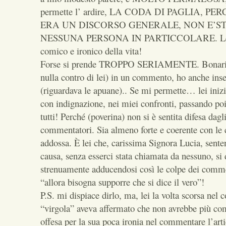
permette l’ ardire, LA CODA DI PAGLIA, PE
ERA UN DISCORSO GENERALE, NON E’S
NESSUNA PERSONA IN PARTICCOLARE. Le m
comico e ironico della vita!
Forse si prende TROPPO SERIAMENTE. Bonari
nulla contro di lei) in un commento, ho anche inse
(riguardava le apuane).. Se mi permette… lei ini
con indignazione, nei miei confronti, passando poi
tutti! Perché (poverina) non si è sentita difesa dagli
commentatori. Sia almeno forte e coerente con le cr
addossa. È lei che, carissima Signora Lucia, sente
causa, senza esserci stata chiamata da nessuno, si 
strenuamente adducendosi così le colpe dei comm
“allora bisogna supporre che si dice il vero”!
P.S. mi dispiace dirlo, ma, lei la volta scorsa nel
“virgola” aveva affermato che non avrebbe più co
offesa per la sua poca ironia nel commentare l’art