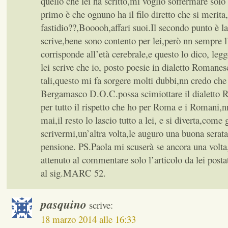
quello che lei ha scritto,mi voglio soffermare solo 
primo è che ognuno ha il filo diretto che si merita,
fastidio??,Booooh,affari suoi.Il secondo punto è l
scrive,bene sono contento per lei,però nn sempre l
corrisponde all’età cerebrale,e questo lo dico, leg
lei scrive che io, posto poesie in dialetto Romane
tali,questo mi fa sorgere molti dubbi,nn credo che
Bergamasco D.O.C.possa scimiottare il dialetto 
per tutto il rispetto che ho per Roma e i Romani,
mai,il resto lo lascio tutto a lei, e si diverta,come
scrivermi,un’altra volta,le auguro una buona serata
pensione. PS.Paola mi scuserà se ancora una volt
attenuto al commentare solo l’articolo da lei post
al sig.MARC 52.
pasquino
scrive:
18 marzo 2014 alle 16:33