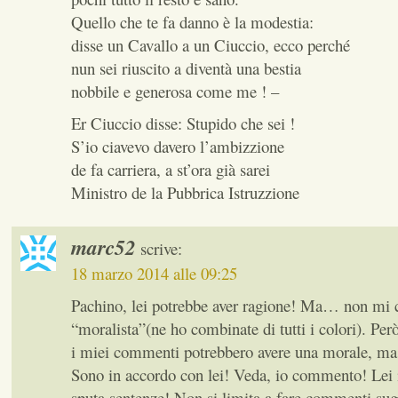
Quello che te fa danno è la modestia:
disse un Cavallo a un Ciuccio, ecco perché
nun sei riuscito a diventà una bestia
nobbile e generosa come me ! –
Er Ciuccio disse: Stupido che sei !
S’io ciavevo davero l’ambizzione
de fa carriera, a st’ora già sarei
Ministro de la Pubbrica Istruzzione
marc52
scrive:
18 marzo 2014 alle 09:25
Pachino, lei potrebbe aver ragione! Ma… non mi 
“moralista”(ne ho combinate di tutti i colori). Pe
i miei commenti potrebbero avere una morale,
Sono in accordo con lei! Veda, io commento! Lei 
sputa sentenze! Non si limita a fare commenti sug