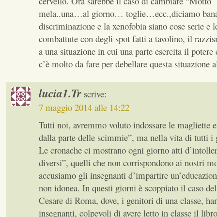
cervello. Ora sarebbe il caso di cambiare “Motto” 
mela..una…al giorno… toglie…ecc.,diciamo bana
discriminazione e la xenofobia siano cose serie e 
combattute con degli spot fatti a tavolino, il razzi
a una situazione in cui una parte esercita il potere e
c’è molto da fare per debellare questa situazione a
lucia1.Tr
scrive:
7 maggio 2014 alle 14:22
Tutti noi, avremmo voluto indossare le magliette e
dalla parte delle scimmie”, ma nella vita di tutti i 
Le cronache ci mostrano ogni giorno atti d’intoller
diversi”, quelli che non corrispondono ai nostri mo
accusiamo gli insegnanti d’impartire un’educazio
non idonea. In questi giorni è scoppiato il caso del
Cesare di Roma, dove, i genitori di una classe, ha
insegnanti, colpevoli di avere letto in classe il lib