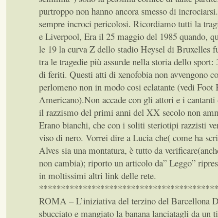
purtroppo non hanno ancora smesso di incrociarsi
sempre incroci pericolosi. Ricordiamo tutti la trag
e Liverpool, Era il 25 maggio del 1985 quando, q
le 19 la curva Z dello stadio Heysel di Bruxelles f
tra le tragedie più assurde nella storia dello sport:
di feriti. Questi atti di xenofobia non avvengono con
perlomeno non in modo cosi eclatante (vedi Foot 
Americano).Non accade con gli attori e i cantanti 
il razzismo del primi anni del XX secolo non amme
Erano bianchi, che con i soliti steriotipi razzisti ve
viso di nero. Vorrei dire a Lucia che( come ha scri
Alves sia una montatura, è tutto da verificare(anch
non cambia); riporto un articolo da” Leggo” ripres
in moltissimi altri link delle rete.
****************************************
ROMA – L’iniziativa del terzino del Barcellona D
sbucciato e mangiato la banana lanciatagli da un ti