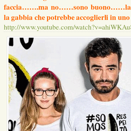
faccia…….ma no……sono buono……la ti
la gabbia che potrebbe accoglierli in uno
http://www.youtube.com/watch?v=ahiWKA