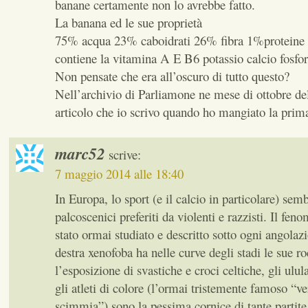
banane certamente non lo avrebbe fatto.
La banana ed le sue proprietà
75% acqua 23% caboidrati 26% fibra 1%proteine 
contiene la vitamina A E B6 potassio calcio fosfo
Non pensate che era all’oscuro di tutto questo?
Nell’archivio di Parliamone ne mese di ottobre de
articolo che io scrivo quando ho mangiato la prim
marc52
scrive:
7 maggio 2014 alle 18:40
In Europa, lo sport (e il calcio in particolare) sem
palcoscenici preferiti da violenti e razzisti. Il fen
stato ormai studiato e descritto sotto ogni angolaz
destra xenofoba ha nelle curve degli stadi le sue ro
l’esposizione di svastiche e croci celtiche, gli ulul
gli atleti di colore (l’ormai tristemente famoso “ve
scimmia”) sono la pessima cornice di tante partite