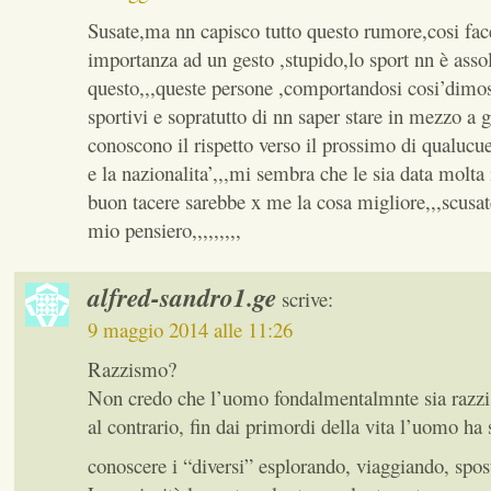
Susate,ma nn capisco tutto questo rumore,cosi fac
importanza ad un gesto ,stupido,lo sport nn è ass
questo,,,queste persone ,comportandosi cosi’dimos
sportivi e sopratutto di nn saper stare in mezzo a gl
conoscono il rispetto verso il prossimo di qualucue
e la nazionalita’,,,mi sembra che le sia data molta
buon tacere sarebbe x me la cosa migliore,,,scusat
mio pensiero,,,,,,,,,
alfred-sandro1.ge
scrive:
9 maggio 2014 alle 11:26
Razzismo?
Non credo che l’uomo fondalmentalmnte sia razzist
al contrario, fin dai primordi della vita l’uomo ha
conoscere i “diversi” esplorando, viaggiando, spos