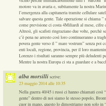
vicino perchè immancabilmente tutti i “barconi” 
motore va in avaria e, subitamente la nostra Mari
l’emergenza alla capitaneria tramite cellulare satell
salvare questa gente. Tale operazione si chiama ”
come previsione ci costa 4Miliardi al mese, cifre d
Altresì, gli scafisti ringraziano due volte, perchè 
c’è pena ne arresto così loro continueranno a tragh
povera gente verso il ” mare vostrum” senza poi con
enti locali, regione, provincia, per il loro mante
Lorenzo i risultati saranno sempre più deludenti pe
Mentre la nostra Europa ci sta a guardare e a bacch
alba morsilli
scrive:
23 maggio 2014 alle 10:35
Nella guerra 40/45 i russi ci hanno chiamati così “
gente” dentro di noi siamo le stesso popolo, Bront
cuor in mano, questo lo dimostriamo non solo i