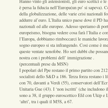
Hanno vinto gli astensionisti, gli euro scettici e le
è persa la fiducia nell’Europa(un po’ si sapeva). C
della globalizzazione, delle varie crisi nazionali fo
addurre al’euro. L’Italia unico paese dove il PD h
nazionali ed alle europee. Adesso speriamo di port
europeismo, bisogna vedere cosa farà l’Italia e c
l’Europa, dobbiamo rimboccarci le maniche lavora
sogno europeo si sta infrangendo. Cosi come è me
queste ventate xenofobe. Ho seri dubbi che possano
nostra con i problemi dell’ immigrazione .
(percentuali prese da MSN)
I popolari del Ppe restano il primo partito con 212
socialisti dello S&D a 186. Terza forza restano i 
con 70, davanti a Verdi (55), conservatori dell’Ecr 
Unitaria Gue (43). I ‘non iscritti’ (che includono i
sono a 38, il gruppo euroscettico Efd con Ukip e 
‘altri’, tra i quali il M5S, a 67.