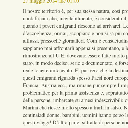
27 maggio 2014 alle 01:00
Il nostro territorio è, per sua stessa natura, così p
nordafricani che, inevitabilmente, è considerato i
quando i poveri emigranti riescono ad arrivarci. Le
d’accoglienza, ormai, scoppiano e non si sa più co
afflussi, pressoché giornalieri. Com’è consuetudin
sappiamo mai affrontarli appena si presentano, e l
rimostranze all’U.E. dovevano essere fatte molto
stato, in modo deciso, serio e documentato, e fors
reale lo avremmo avuto. E’ pur vero che la destina
questi emigranti riguarda spesso Paesi nord euro
Francia, Austria ecc., ma rimane pur sempre l’impat
problematico per la prima assistenza e, soprattutto,
delle persone, imbarcate su arnesi indescrivibili: o
Marina che riesce molto spesso a trarli in salvo. N
centinaiadi donne, bambini, uomini hanno perso la 
questi viaggi! D’altra parte, si tratta di persone no