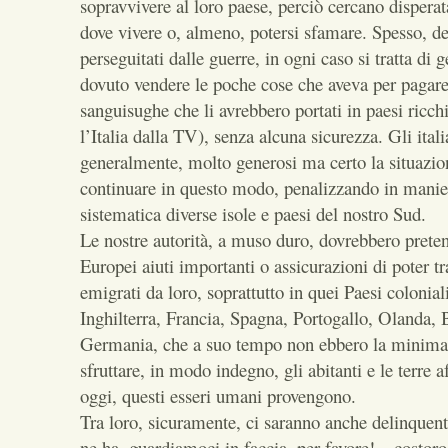
sopravvivere al loro paese, perciò cercano disper
dove vivere o, almeno, potersi sfamare. Spesso, d
perseguitati dalle guerre, in ogni caso si tratta di 
dovuto vendere le poche cose che aveva per pagare i
sanguisughe che li avrebbero portati in paesi ricchi
l’Italia dalla TV), senza alcuna sicurezza. Gli ital
generalmente, molto generosi ma certo la situazi
continuare in questo modo, penalizzando in manier
sistematica diverse isole e paesi del nostro Sud.
Le nostre autorità, a muso duro, dovrebbero preten
Europei aiuti importanti o assicurazioni di poter tr
emigrati da loro, soprattutto in quei Paesi coloniali
Inghilterra, Francia, Spagna, Portogallo, Olanda, 
Germania, che a suo tempo non ebbero la minima 
sfruttare, in modo indegno, gli abitanti e le terre a
oggi, questi esseri umani provengono.
Tra loro, sicuramente, ci saranno anche delinquenti
ne ha, guardiamoci in faccia, per favore! – costo