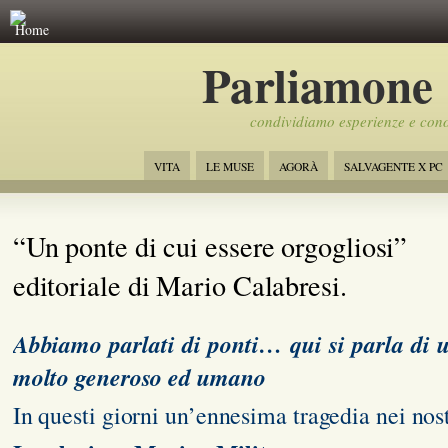
Home
Parliamone
condividiamo esperienze e con
VITA
LE MUSE
AGORÀ
SALVAGENTE X PC
“Un ponte di cui essere orgogliosi”
editoriale di Mario Calabresi.
Abbiamo parlati di ponti… qui si parla di 
molto generoso ed umano
In questi giorni un’ennesima tragedia nei no