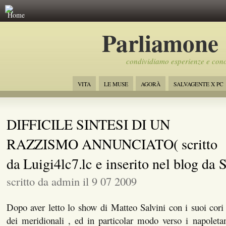
Home
Parliamone
condividiamo esperienze e con
VITA
LE MUSE
AGORÀ
SALVAGENTE X PC
DIFFICILE SINTESI DI UN
RAZZISMO ANNUNCIATO( scritto
da Luigi4lc7.lc e inserito nel blog da
scritto da admin il 9 07 2009
Dopo aver letto lo show di Matteo Salvini con i suoi cori r
dei meridionali , ed in particolar modo verso i napoleta